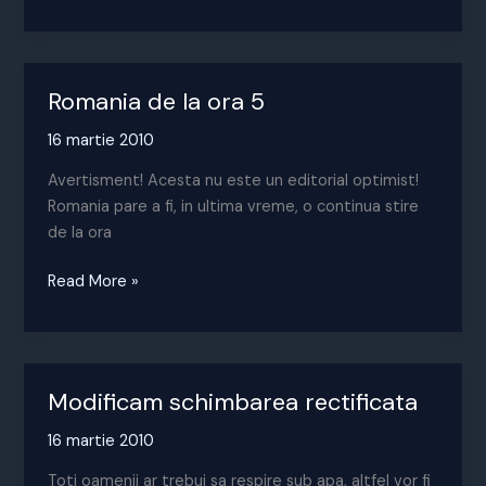
bate
flacara
violet
Romania de la ora 5
16 martie 2010
Avertisment! Acesta nu este un editorial optimist!
Romania pare a fi, in ultima vreme, o continua stire
de la ora
Romania
Read More »
de
la
ora
5
Modificam schimbarea rectificata
16 martie 2010
Toti oamenii ar trebui sa respire sub apa, altfel vor fi