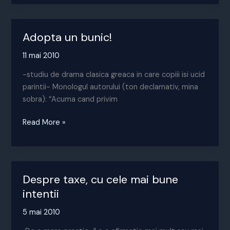
tu
vei
plati
Adopta un bunic!
prostia!
11 mai 2010
-studiu de drama clasica greaca in care copiii isi ucid
parintii- Monologul autorului (ton declamativ, mina
sobra): “Acuma cand privim
Adopta
Read More »
un
bunic!
Despre taxe, cu cele mai bune
intentii
5 mai 2010