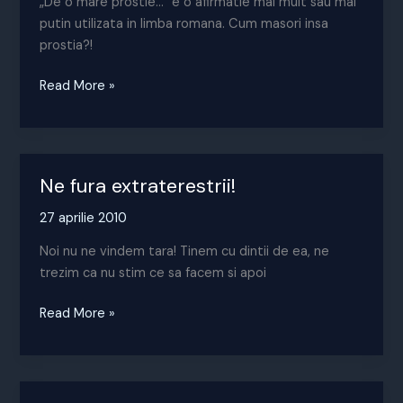
„De o mare prostie…” e o afirmatie mai mult sau mai
putin utilizata in limba romana. Cum masori insa
prostia?!
Despre
Read More »
taxe,
cu
cele
mai
Ne fura extraterestrii!
bune
intentii
27 aprilie 2010
Noi nu ne vindem tara! Tinem cu dintii de ea, ne
trezim ca nu stim ce sa facem si apoi
Ne
Read More »
fura
extraterestrii!