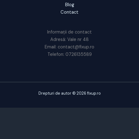
Blog
Contact
Informații de contact
Adresă: Vale nr 48
Email: contact@fixup.ro
Telefon: 0726135589
Drepturi de autor © 2026 fixup.ro
CUSTOMIZE
REJECT ALL
ACCEPT ALL
Powered by
✖