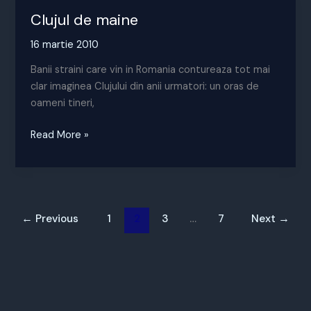
Clujul de maine
16 martie 2010
Banii straini care vin in Romania contureaza tot mai
clar imaginea Clujului din anii urmatori: un oras de
oameni tineri,
Clujul
Read More »
de
maine
←
Previous
1
2
3
…
7
Next
→