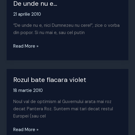
De unde nu e…
21 aprilie 2010
“De unde nu e, nici Dumnezeu nu cere!”, zice o vorba
din popor. Si nu mai e, sau cel putin
De
Read More »
unde
nu
e…
Rozul bate flacara violet
18 martie 2010
Noul val de optimism al Guvernului arata mai roz
decat Pantera Roz. Suntem mai tari decat restul
Europei (sau cel
Rozul
Read More »