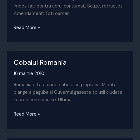
impozitati pentru aerul consumat. Scuze, retractez.
Amendament: Toti oamenii
Modificam
Read More »
schimbarea
rectificata
Cobaiul Romania
16 martie 2010
Romania e tara unde babele se piaptana, Miorita
plange a paguba si Guvernul gaseste solutii ciudate
la probleme cronice. Ultima
Cobaiul
Read More »
Romania