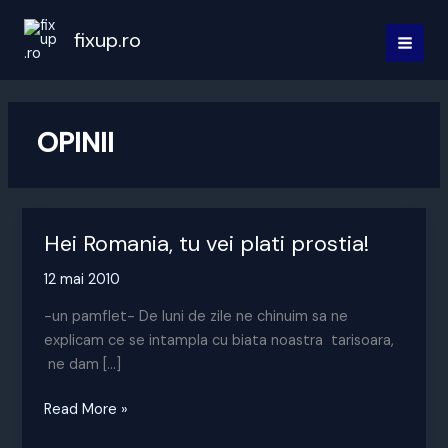
Skip
to
fixup.ro
MAI
content
MEN
OPINII
Hei Romania, tu vei plati prostia!
12 mai 2010
-un pamflet- De luni de zile ne chinuim sa ne
explicam ce se intampla cu biata noastra tarisoara,
ne dam […]
Hei
Read More »
Romania,