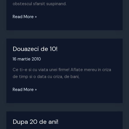
obstescul sfarsit suspinand.
Povestea
Read More »
porcului
–
varianta
de
Douazeci de 10!
piata
16 martie 2010
Ce ti-e si cu viata unei firme! Aflate mereu in criza
de timp si o data cu criza, de bani,
Douazeci
Read More »
de
10!
Dupa 20 de ani!