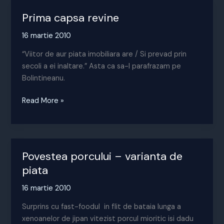
Prima capsa revine
16 martie 2010
“Viitor de aur piata imobiliara are / Si prevad prin
secoli a ei inaltare.” Asta ca sa-l parafrazam pe
Bolintineanu.
Prima
Read More »
capsa
revine
Povestea porcului – varianta de
piata
16 martie 2010
Surprins cu fast-foodul in flit de bataia lunga a
xenoanelor de jipan vitezist porcul mioritic isi dadu