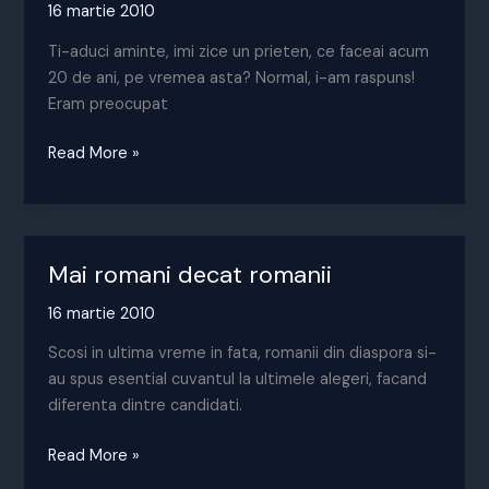
16 martie 2010
Ti-aduci aminte, imi zice un prieten, ce faceai acum
20 de ani, pe vremea asta? Normal, i-am raspuns!
Eram preocupat
Dupa
Read More »
20
de
ani!
Mai romani decat romanii
16 martie 2010
Scosi in ultima vreme in fata, romanii din diaspora si-
au spus esential cuvantul la ultimele alegeri, facand
diferenta dintre candidati.
Mai
Read More »
romani