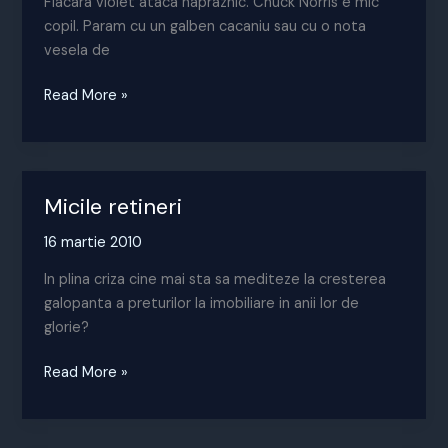
Flacara violet ataca napraznic. Chuck Norris e mic
copil. Param cu un galben cacaniu sau cu o nota
vesela de
De
Read More »
ce
flacara
violet
nu
Micile retineri
are
sens
16 martie 2010
economic
In plina criza cine mai sta sa mediteze la cresterea
galopanta a preturilor la imobiliare in anii lor de
glorie?
Micile
Read More »
retineri