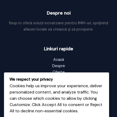
Despre noi
fixup.ro oferă soluții inovatoare pentru IMM-uri, sprijinind
afaceri locale să crească și să prospere.
Linkuri rapide
Acasă
Despre
Oferte
Portofoliu
We respect your privacy
Blog
Cookies help us improve your experience, deliver
Contact
personalized content, and analyze traffic. You
can choose which cookies to allow by clicking
Customize. Click Accept All to consent or Reject
Informații de contact
All to decline non-essential cookies.