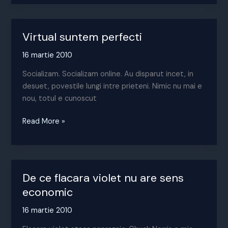
dupa
cifre?
Virtual suntem perfecti
16 martie 2010
Socializam. Socializam online. Au disparut incet, in
desuet, povestile lungi intre prieteni. Nimic nu mai e
nou, totul e cunoscut
Virtual
Read More »
suntem
perfecti
De ce flacara violet nu are sens
economic
16 martie 2010