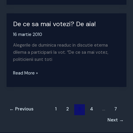
decat
romanii
De ce sa mai votezi? De aia!
16 martie 2010
Alegerile de duminica readuc in discutie eterna
dilema a participarii la vot. “De ce sa mai votez,
politicienii sunt toti
De
Read More »
ce
sa
mai
votezi?
De
←
Previous
1
2
3
4
…
7
aia!
Next
→