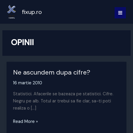
Skip
to
fixup.ro
MAI
content
MEN
OPINII
Ne ascundem dupa cifre?
16 martie 2010
Statistici. Afacerile se bazeaza pe statistici. Cifre.
Negru pe alb. Totul ar trebui sa fie clar, sa-ti poti
realiza o […]
Ne
Read More »
ascundem