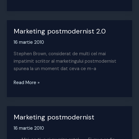
la
belsug
(Strategiile
foamei)
Marketing postmodernist 2.0
16 martie 2010
Stephen Brown, considerat de multi cel mai
impatimit scriitor al marketingului postmodernist
spunea la un moment dat ceva ce m-a
Marketing
Read More »
postmodernist
2.0
Marketing postmodernist
16 martie 2010