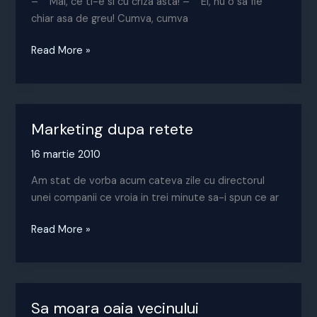
– Mai, ce ti-e si cu criza asta! – Ei, nu o sa fie
chiar asa de greu! Cumva, cumva
Marketing
Read More »
postmodernist
Marketing dupa retete
16 martie 2010
Am stat de vorba acum cateva zile cu directorul
unei companii ce vroia in trei minute sa-i spun ce ar
Marketing
Read More »
dupa
retete
Sa moara oaia vecinului