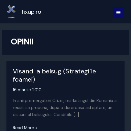
Skip
to
fixup.ro
MAI
content
MEN
OPINII
Visand la belsug (Strategiile
foamei)
16 martie 2010
In anii premergatori Crizei, marketingul din Romania a
reusit sa propuna, dupa o dureroasa asteptare, un
discurs al belsugului. Conditiile […]
Visand
Read More »