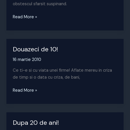
obstescul sfarsit suspinand.
Povestea
Read More »
porcului
–
varianta
de
Douazeci de 10!
piata
16 martie 2010
Ce ti-e si cu viata unei firme! Aflate mereu in criza
de timp si o data cu criza, de bani,
Douazeci
Read More »
de
10!
Dupa 20 de ani!