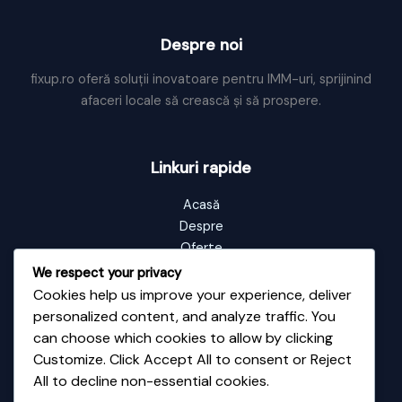
Despre noi
fixup.ro oferă soluții inovatoare pentru IMM-uri, sprijinind
afaceri locale să crească și să prospere.
Linkuri rapide
Acasă
Despre
Oferte
Portofoliu
We respect your privacy
Blog
Cookies help us improve your experience, deliver
Contact
personalized content, and analyze traffic. You
can choose which cookies to allow by clicking
Customize. Click Accept All to consent or Reject
Informații de contact
All to decline non-essential cookies.