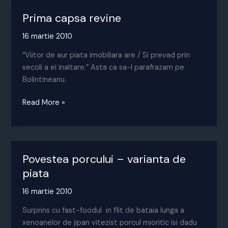
Prima capsa revine
16 martie 2010
“Viitor de aur piata imobiliara are / Si prevad prin
secoli a ei inaltare.” Asta ca sa-l parafrazam pe
Bolintineanu.
Prima
Read More »
capsa
revine
Povestea porcului – varianta de
piata
16 martie 2010
Surprins cu fast-foodul in flit de bataia lunga a
xenoanelor de jipan vitezist porcul mioritic isi dadu