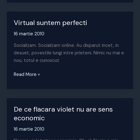
dupa
cifre?
Virtual suntem perfecti
16 martie 2010
Socializam. Socializam online. Au disparut incet, in
desuet, povestile lungi intre prieteni. Nimic nu mai e
nou, totul e cunoscut
Virtual
Read More »
suntem
perfecti
De ce flacara violet nu are sens
economic
16 martie 2010