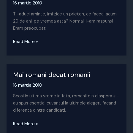
16 martie 2010
Ti-aduci aminte, imi zice un prieten, ce faceai acum
20 de ani, pe vremea asta? Normal, i-am raspuns!
Eram preocupat
Dupa
Read More »
20
de
ani!
Mai romani decat romanii
16 martie 2010
Scosi in ultima vreme in fata, romanii din diaspora si-
au spus esential cuvantul la ultimele alegeri, facand
diferenta dintre candidati.
Mai
Read More »
romani