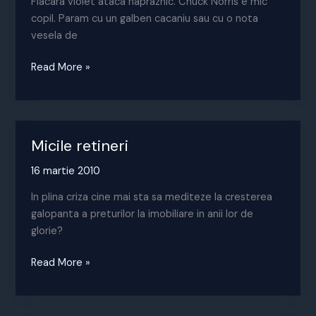
Flacara violet ataca napraznic. Chuck Norris e mic
copil. Param cu un galben cacaniu sau cu o nota
vesela de
De
Read More »
ce
flacara
violet
nu
Micile retineri
are
sens
16 martie 2010
economic
In plina criza cine mai sta sa mediteze la cresterea
galopanta a preturilor la imobiliare in anii lor de
glorie?
Micile
Read More »
retineri