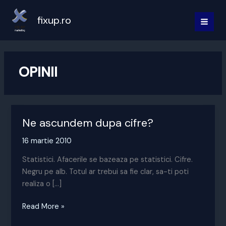
Skip
to
fixup.ro
MAI
content
MEN
OPINII
Ne ascundem dupa cifre?
16 martie 2010
Statistici. Afacerile se bazeaza pe statistici. Cifre.
Negru pe alb. Totul ar trebui sa fie clar, sa-ti poti
realiza o […]
Ne
Read More »
ascundem