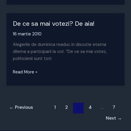
decat
romanii
De ce sa mai votezi? De aia!
16 martie 2010
Alegerile de duminica readuc in discutie eterna
dilema a participarii la vot. “De ce sa mai votez,
politicienii sunt toti
De
Read More »
ce
sa
mai
votezi?
De
←
Previous
1
2
3
4
…
7
aia!
Next
→