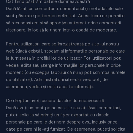
Cât timp păstrăm datele dumneavoastră
Dacă lăsați un comentariu, comentariul și metadatele sale
sunt păstrate pe termen nelimitat. Acest lucru ne permite
să recunoaștem și să aprobăm automat orice comentarii
ulterioare, în loc să le ținem într-o coadă de moderare.
Pentru utilizatorii care se înregistrează pe site-ul nostru
web (dacă există), stocăm și informațiile personale pe care
le furnizează în profilul lor de utilizator. Toți utilizatorii pot
vedea, edita sau șterge informațiile lor personale în orice
moment (cu excepția faptului că nu își pot schimba numele
de utilizator). Administratorii site-ului web pot, de
asemenea, vedea și edita aceste informații.
Ce drepturi aveți asupra datelor dumneavoastră
Dacă aveți un cont pe acest site sau ați lăsat comentarii,
puteți solicita să primiți un fișier exportat cu datele
personale pe care le deținem despre dvs., inclusiv orice
date pe care ni le-ați furnizat. De asemenea, puteți solicita