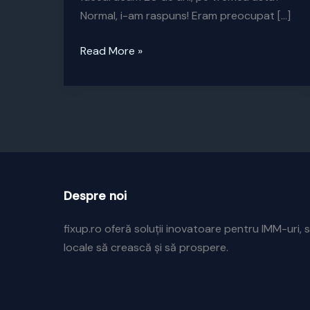
Normal, i-am raspuns! Eram preocupat […]
Dupa
Read More »
20
de
ani!
Despre noi
fixup.ro oferă soluții inovatoare pentru IMM-uri, s
locale să crească și să prospere.