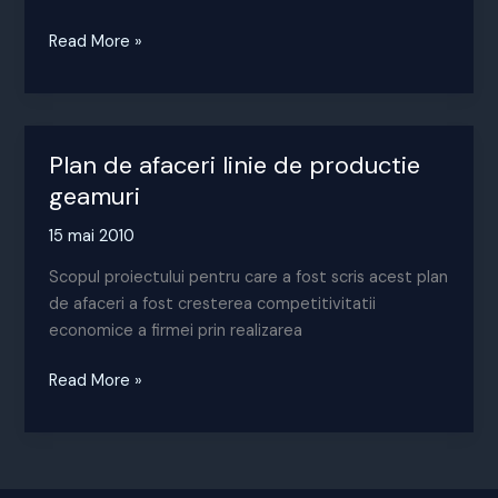
Plan
Read More »
de
dezvoltare
centru
recuperare
Plan de afaceri linie de productie
date
geamuri
15 mai 2010
Scopul proiectului pentru care a fost scris acest plan
de afaceri a fost cresterea competitivitatii
economice a firmei prin realizarea
Plan
Read More »
de
afaceri
linie
de