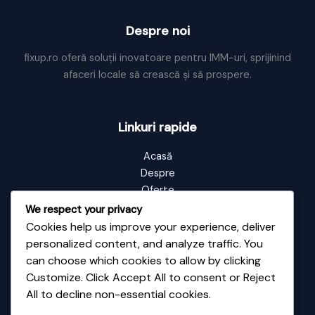
productie
geamuri
Despre noi
fixup.ro oferă soluții inovatoare pentru IMM-uri, sprijinind
afaceri locale să crească și să prospere.
Linkuri rapide
Acasă
Despre
Oferte
Portofoliu
We respect your privacy
Blog
Cookies help us improve your experience, deliver
Contact
personalized content, and analyze traffic. You
can choose which cookies to allow by clicking
Customize. Click Accept All to consent or Reject
Informații de contact
All to decline non-essential cookies.
Adresă: Vale nr 48