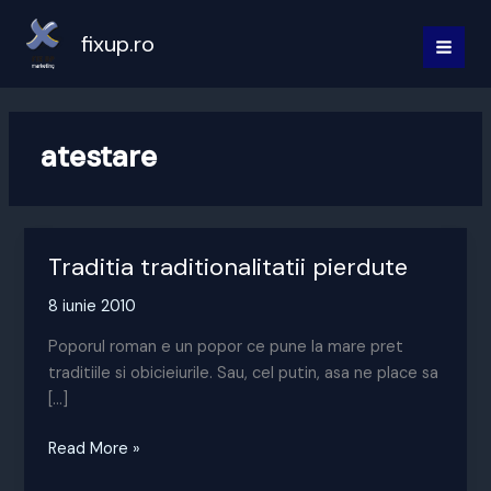
Skip
to
fixup.ro
MAI
content
MEN
atestare
Traditia traditionalitatii pierdute
8 iunie 2010
Poporul roman e un popor ce pune la mare pret
traditiile si obicieiurile. Sau, cel putin, asa ne place sa
[…]
Traditia
Read More »
traditionalitatii