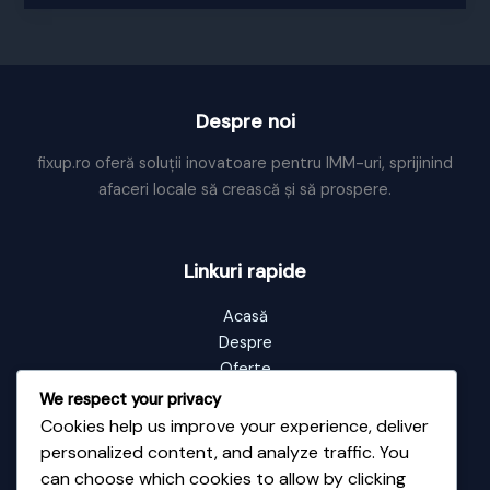
pierdute
Despre noi
fixup.ro oferă soluții inovatoare pentru IMM-uri, sprijinind
afaceri locale să crească și să prospere.
Linkuri rapide
Acasă
Despre
Oferte
Portofoliu
We respect your privacy
Blog
Cookies help us improve your experience, deliver
Contact
personalized content, and analyze traffic. You
can choose which cookies to allow by clicking