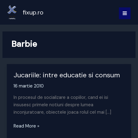
Skip
to
fixup.ro
MAI
content
MEN
Barbie
Jucariile: intre educatie si consum
16 martie 2010
In procesul de socializare a copiilor, cand ei isi
insusesc primele notiuni despre lumea
inconjuratoare, obiectele joaca rolul cel mai […]
Jucariile:
Read More »
intre