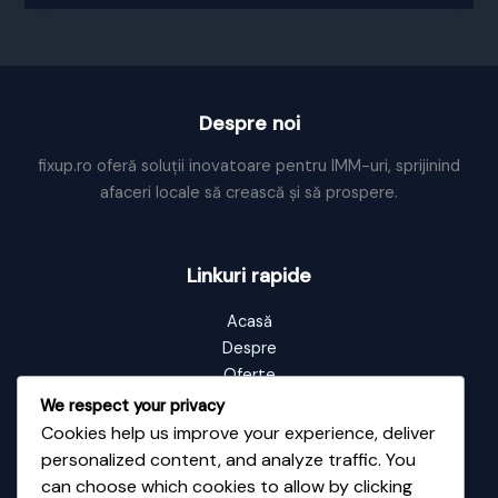
educatie
si
consum
Despre noi
fixup.ro oferă soluții inovatoare pentru IMM-uri, sprijinind
afaceri locale să crească și să prospere.
Linkuri rapide
Acasă
Despre
Oferte
Portofoliu
We respect your privacy
Blog
Cookies help us improve your experience, deliver
Contact
personalized content, and analyze traffic. You
can choose which cookies to allow by clicking