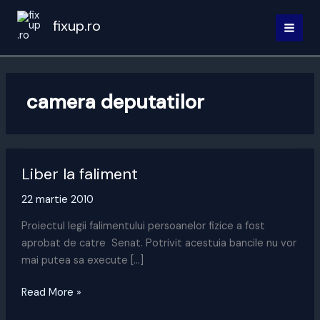
Skip
fixup.ro
to
MAI
content
MEN
camera deputatilor
Liber la faliment
22 martie 2010
Proiectul legii falimentului persoanelor fizice a fost
aprobat de catre Senat. Potrivit acestuia bancile nu vor
mai putea sa execute […]
Liber
Read More »
la