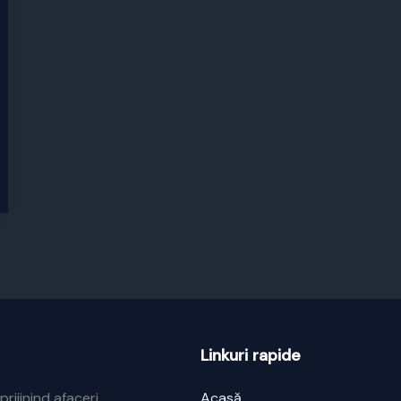
Linkuri rapide
prijinind afaceri
Acasă