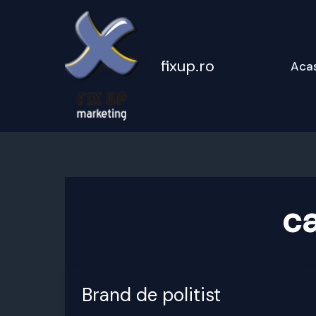
Skip
to
content
fixup.ro
Aca
c
Brand de politist