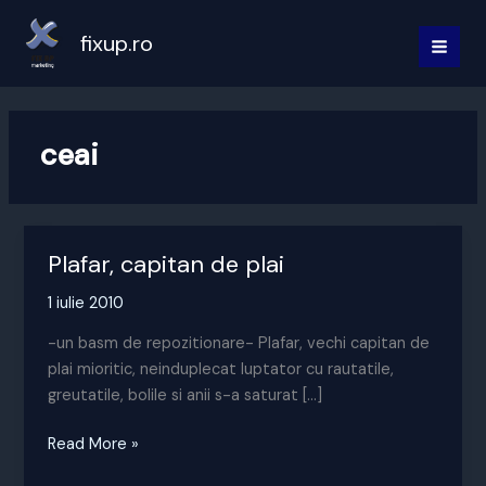
Skip
to
fixup.ro
MAI
content
MEN
ceai
Plafar, capitan de plai
1 iulie 2010
-un basm de repozitionare- Plafar, vechi capitan de
plai mioritic, neinduplecat luptator cu rautatile,
greutatile, bolile si anii s-a saturat […]
Plafar,
Read More »
capitan