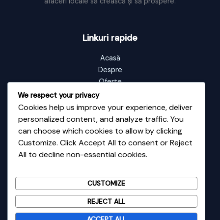
afaceri locale să crească și să prospere.
Linkuri rapide
Acasă
Despre
Oferte
Portofoliu
We respect your privacy
Blog
Cookies help us improve your experience, deliver
Contact
personalized content, and analyze traffic. You
can choose which cookies to allow by clicking
Customize. Click Accept All to consent or Reject
Informații de contact
All to decline non-essential cookies.
Adresă: Vale nr 48
Email: contact@fixup.ro
CUSTOMIZE
Telefon: 0726135589
REJECT ALL
ACCEPT ALL