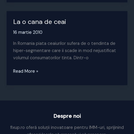
de
plai
La o cana de ceai
16 martie 2010
In Romania piata ceaiurilor sufera de o tendinta de
hiper-segmentare care ii scade in mod nejustificat
volumul consumatorilor tinta. Dintr-o
La
Read More »
o
cana
de
ceai
Despre noi
fixup.ro oferă soluții inovatoare pentru IMM-uri, sprijinind