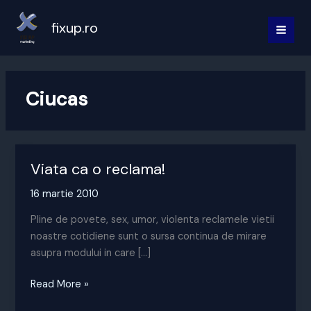
Skip
to
fixup.ro
MAI
content
MEN
Ciucas
Viata ca o reclama!
16 martie 2010
Pline de povete, sex, umor, violenta reclamele vietii
noastre cotidiene sunt o sursa continua de mirare
asupra modului in care […]
Viata
Read More »
ca