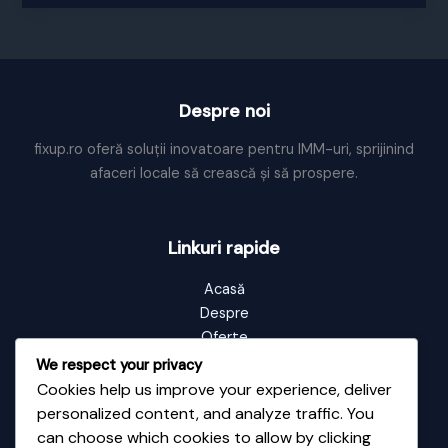
o
reclama!
Despre noi
fixup.ro oferă soluții inovatoare pentru IMM-uri, sprijinind
afaceri locale să crească și să prospere.
Linkuri rapide
Acasă
Despre
Oferte
Portofoliu
We respect your privacy
Blog
Cookies help us improve your experience, deliver
Contact
personalized content, and analyze traffic. You
can choose which cookies to allow by clicking