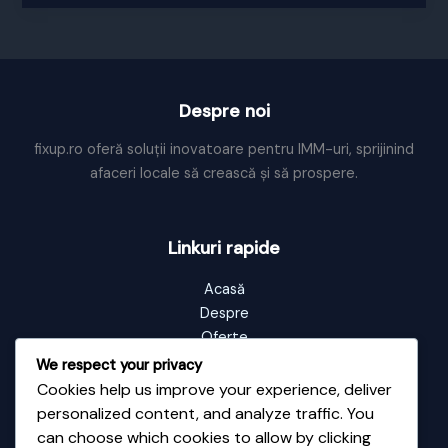
tranzitie
Despre noi
fixup.ro oferă soluții inovatoare pentru IMM-uri, sprijinind
afaceri locale să crească și să prospere.
Linkuri rapide
Acasă
Despre
Oferte
Portofoliu
We respect your privacy
Blog
Cookies help us improve your experience, deliver
Contact
personalized content, and analyze traffic. You
can choose which cookies to allow by clicking