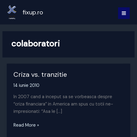
Skip
to
fixup.ro
MAI
content
MEN
colaboratori
Criza vs. tranzitie
14 iunie 2010
In 2007 cand a inceput sa se vorbeasca despre
“criza financiara” in America am spus cu totii ne-
impresionati: “Asa le […]
Criza
Read More »
vs.