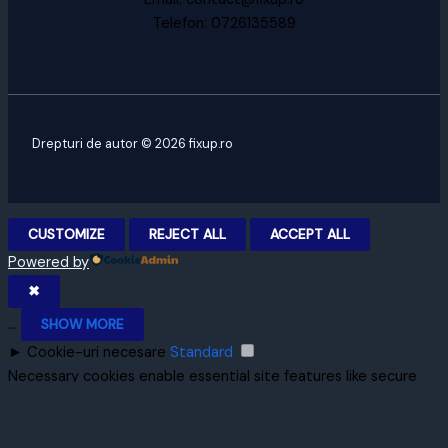
Telefon: 0726135589
Drepturi de autor © 2026 fixup.ro
CUSTOMIZE
REJECT ALL
ACCEPT ALL
Powered by
✖
...
SHOW MORE
►
Cookie-uri necesare
Standard
Necessary cookies enable essential site features like secure
log-ins and consent preference adjustments. They do not
store personal data.