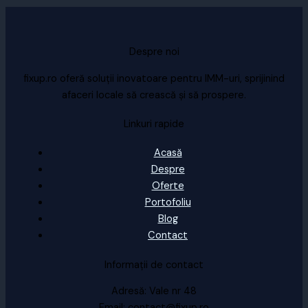
Despre noi
fixup.ro oferă soluții inovatoare pentru IMM-uri, sprijinind
afaceri locale să crească și să prospere.
Linkuri rapide
Acasă
Despre
Oferte
Portofoliu
Blog
Contact
Informații de contact
Adresă: Vale nr 48
Email: contact@fixup.ro