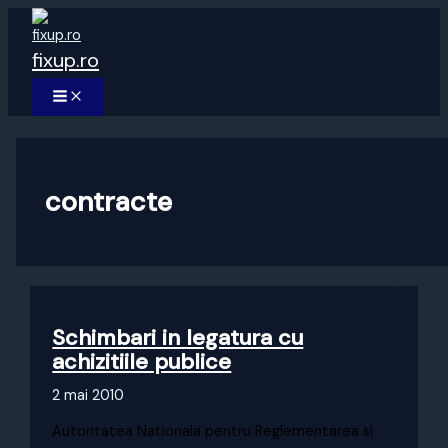
Skip
to
fixup.ro
content
MAIN
MENU
contracte
Schimbari in legatura cu
achizitiile publice
2 mai 2010
Autoritatea Nationala pentru Reglementarea si