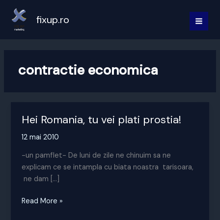
Skip
to
fixup.ro
MAI
content
MEN
contractie economica
Hei Romania, tu vei plati prostia!
12 mai 2010
-un pamflet- De luni de zile ne chinuim sa ne
explicam ce se intampla cu biata noastra tarisoara,
ne dam […]
Hei
Read More »
Romania,