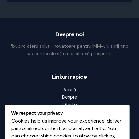
tu
vei
plati
prostia!
Despre noi
fixup.ro oferă soluții inovatoare pentru IMM-uri, sprijinind
afaceri locale să crească și să prospere.
Linkuri rapide
Acasă
Despre
Oferte
Portofoliu
We respect your privacy
Blog
Cookies help us improve your experience, deliver
Contact
personalized content, and analyze traffic. You
can choose which cookies to allow by clicking