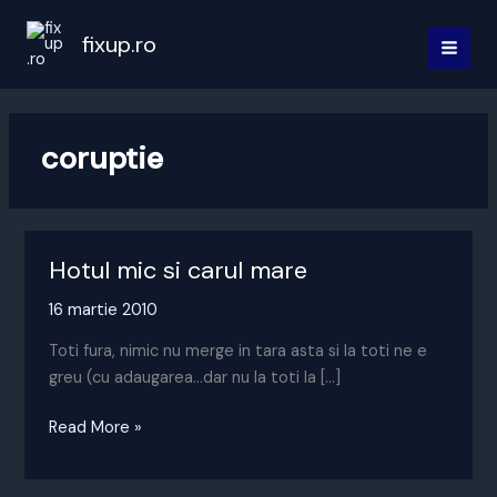
Skip
to
fixup.ro
MAI
content
MEN
coruptie
Hotul mic si carul mare
16 martie 2010
Toti fura, nimic nu merge in tara asta si la toti ne e
greu (cu adaugarea…dar nu la toti la […]
Hotul
Read More »
mic
si