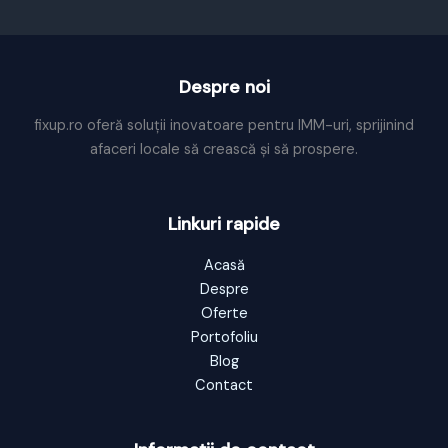
carul
mare
Despre noi
fixup.ro oferă soluții inovatoare pentru IMM-uri, sprijinind
afaceri locale să crească și să prospere.
Linkuri rapide
Acasă
Despre
Oferte
Portofoliu
Blog
Contact