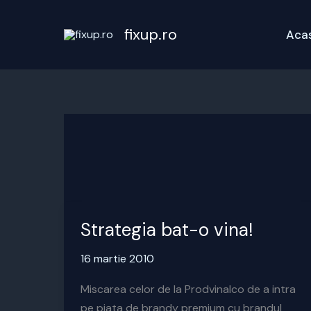
Skip
to
fixup.ro
Aca
content
Strategia bat-o vina!
16 martie 2010
Miscarea celor de la Prodvinalco de a intra
pe piata de brandy premium cu brandul