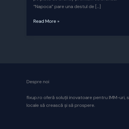
“Napoca” pare una destul de […]
Strategia
Read More »
bat-
o
vina!
Despre noi
fixup.ro oferă soluții inovatoare pentru IMM-uri, s
locale să crească și să prospere.