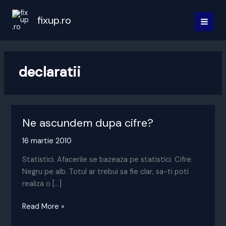
Skip
to
fixup.ro
MAI
content
MEN
declaratii
Ne ascundem dupa cifre?
16 martie 2010
Statistici. Afacerile se bazeaza pe statistici. Cifre.
Negru pe alb. Totul ar trebui sa fie clar, sa-ti poti
realiza o […]
Ne
Read More »
ascundem