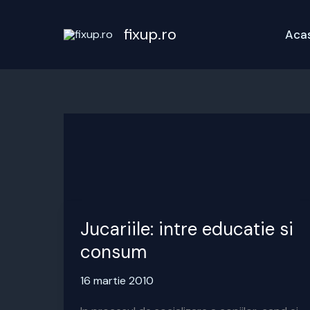
Skip
to
fixup.ro
Aca
content
Jucariile: intre educatie si
consum
16 martie 2010