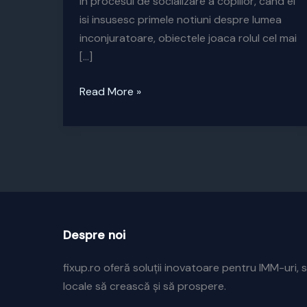
In procesul de socializare a copiilor, cand ei
isi insusesc primele notiuni despre lumea
inconjuratoare, obiectele joaca rolul cel mai
[…]
Jucariile:
Read More »
intre
educatie
si
consum
Despre noi
fixup.ro oferă soluții inovatoare pentru IMM-uri, s
locale să crească și să prospere.