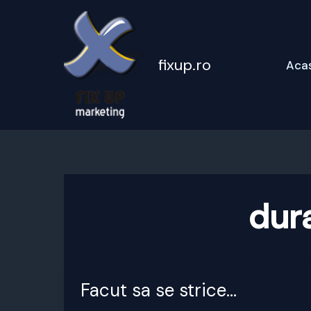
Skip
to
content
fixup.ro
Aca
dura
Facut sa se strice…