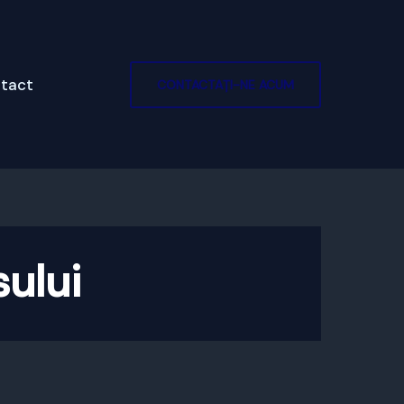
tact
CONTACTAȚI-NE ACUM
sului