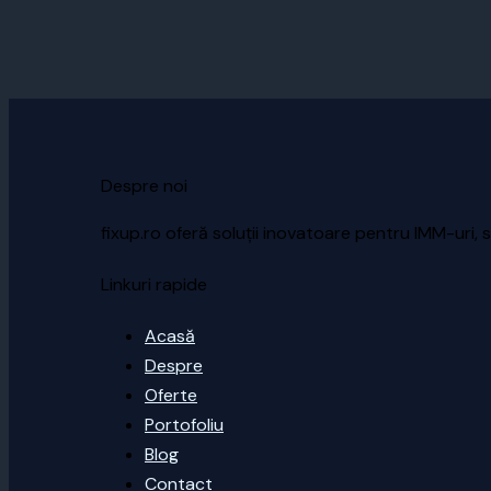
Despre noi
fixup.ro oferă soluții inovatoare pentru IMM-uri, s
Linkuri rapide
Acasă
Despre
Oferte
Portofoliu
Blog
Contact