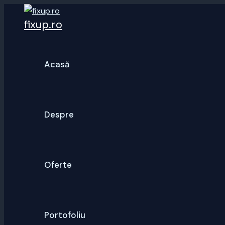
Skip
fixup.ro
to
content
Acasă
Despre
Oferte
Portofoliu