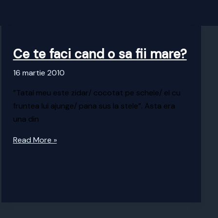
Ce te faci cand o sa fii mare?
16 martie 2010
”Tatal meu este zidar/ cocotat pe schele/ el cu
fruntea lui ajunge/ pana sus la stele”. Asta era
una din
Ce
Read More »
te
faci
cand
o
sa