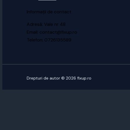
Informații de contact
Adresă: Vale nr 48
Email: contact@fixup.ro
Telefon: 0726135589
Drepturi de autor © 2026 fixup.ro
CUSTOMIZE
REJECT ALL
ACCEPT ALL
Powered by
✖
...
SHOW MORE