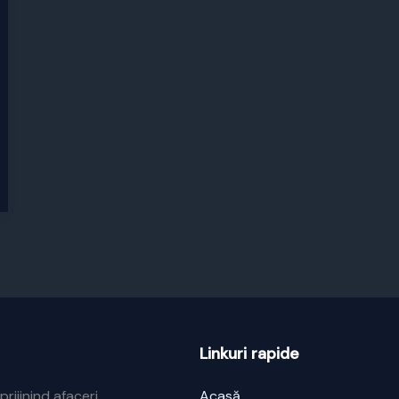
Linkuri rapide
prijinind afaceri
Acasă