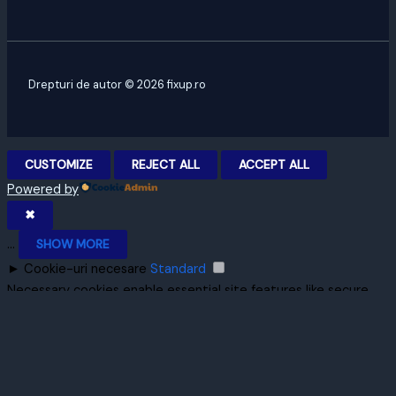
Drepturi de autor © 2026 fixup.ro
CUSTOMIZE
REJECT ALL
ACCEPT ALL
Powered by
✖
...
SHOW MORE
►
Cookie-uri necesare
Standard
Necessary cookies enable essential site features like secure
log-ins and consent preference adjustments. They do not
store personal data.
None
►
Cookie-uri funcționale
Remark