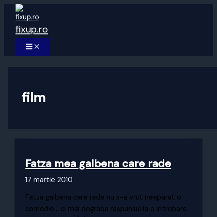
Skip
to
fixup.ro
content
MAIN
MENU
film
Fatza mea galbena care rade
17 martie 2010
Fatza galbena care rade nu s-a vrut neaparat o
comedie… ci mai degraba raspunsul la o intrebare