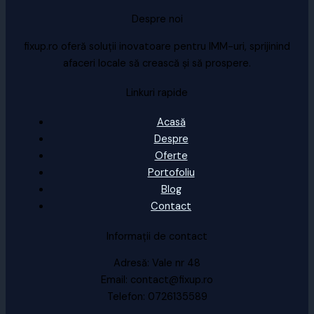
Despre noi
fixup.ro oferă soluții inovatoare pentru IMM-uri, sprijinind
afaceri locale să crească și să prospere.
Linkuri rapide
Acasă
Despre
Oferte
Portofoliu
Blog
Contact
Informații de contact
Adresă: Vale nr 48
Email: contact@fixup.ro
Telefon: 0726135589