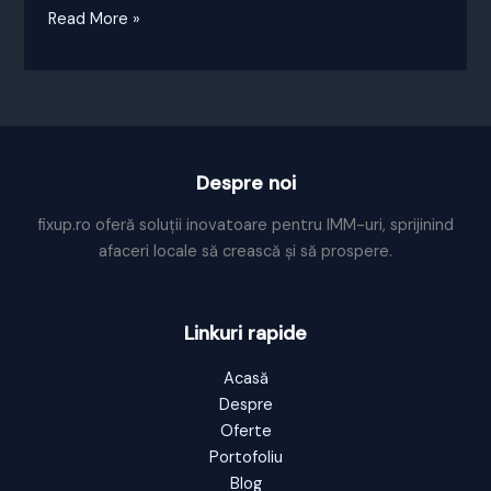
Comanda
Read More »
acum
o
Strategie
de
Marketing
pentru
Despre noi
Fonduri
fixup.ro oferă soluții inovatoare pentru IMM-uri, sprijinind
Europene!
afaceri locale să crească și să prospere.
Linkuri rapide
Acasă
Despre
Oferte
Portofoliu
Blog