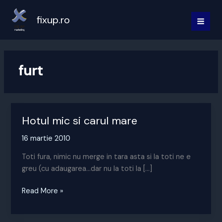
Skip
to
fixup.ro
MAI
content
MEN
furt
Hotul mic si carul mare
16 martie 2010
Toti fura, nimic nu merge in tara asta si la toti ne e
greu (cu adaugarea…dar nu la toti la […]
Hotul
Read More »
mic
si