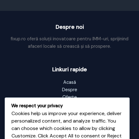
carul
mare
Despre noi
fixup.ro oferă soluții inovatoare pentru IMM-uri, sprijinind
afaceri locale să crească și să prospere.
Linkuri rapide
Acasă
Despre
Oferte
Portofoliu
We respect your privacy
Blog
Cookies help us improve your experience, deliver
Contact
personalized content, and analyze traffic. You
can choose which cookies to allow by clicking
Customize. Click Accept All to consent or Reject