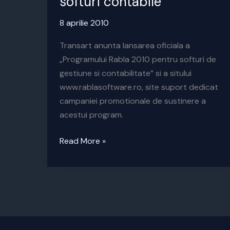
softuri contabile
8 aprilie 2010
Transart anunta lansarea oficiala a
„Programului Rabla 2010 pentru softuri de
gestiune si contabilitate” si a sitului
www.rablasoftware.ro, site suport dedicat
campaniei promotionale de sustinere a
acestui program.
Program
Read More »
Rabla
pentru
softuri
contabile