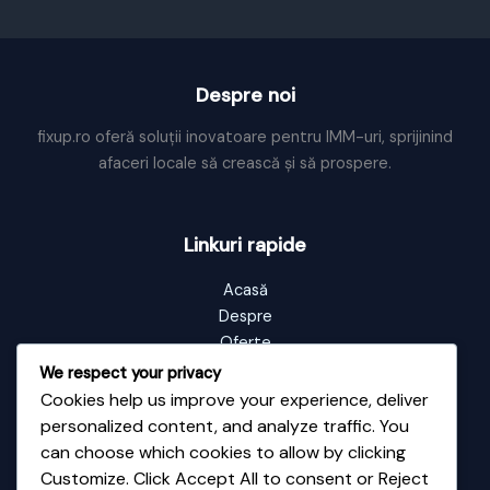
Despre noi
fixup.ro oferă soluții inovatoare pentru IMM-uri, sprijinind
afaceri locale să crească și să prospere.
Linkuri rapide
Acasă
Despre
Oferte
Portofoliu
We respect your privacy
Blog
Cookies help us improve your experience, deliver
Contact
personalized content, and analyze traffic. You
can choose which cookies to allow by clicking
Customize. Click Accept All to consent or Reject