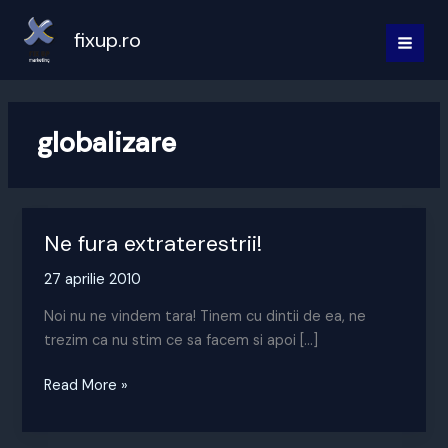
Skip
to
fixup.ro
MAI
content
MEN
globalizare
Ne fura extraterestrii!
27 aprilie 2010
Noi nu ne vindem tara! Tinem cu dintii de ea, ne
trezim ca nu stim ce sa facem si apoi […]
Ne
Read More »
fura
extraterestrii!