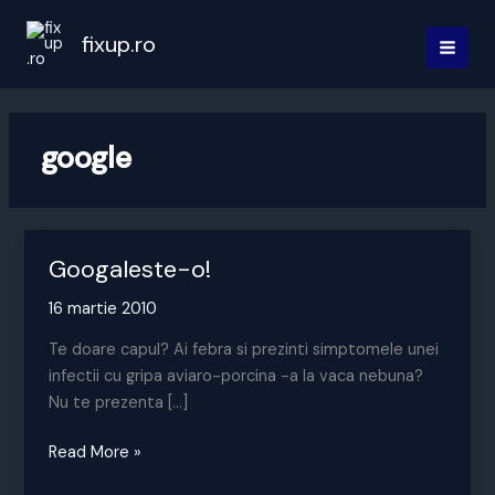
Skip
to
fixup.ro
MAI
content
MEN
google
Googaleste-o!
16 martie 2010
Te doare capul? Ai febra si prezinti simptomele unei
infectii cu gripa aviaro-porcina -a la vaca nebuna?
Nu te prezenta […]
Googaleste-
Read More »
o!