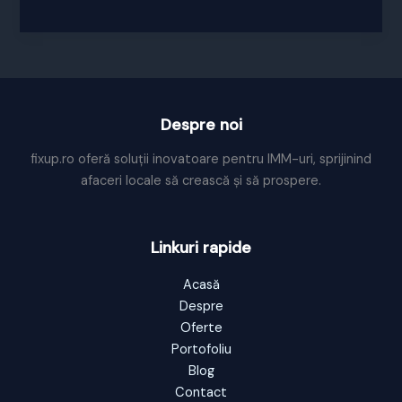
de
promovare
arii
protejate
judetul
Cluj
Despre noi
fixup.ro oferă soluții inovatoare pentru IMM-uri, sprijinind
afaceri locale să crească și să prospere.
Linkuri rapide
Acasă
Despre
Oferte
Portofoliu
Blog
Contact