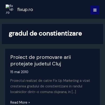
Skip
to
fixup.ro
MAI
content
MEN
gradul de constientizare
Proiect de promovare arii
protejate judetul Cluj
15 mai 2010
Proiectul realizat de catre Fix Up Marketing a vizat
cresterea gradului de constientizare in randul
localnicilor dintr-o comuna clujeana, in […]
Proiect
Read More »