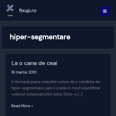
Skip
to
fixup.ro
MAI
content
MEN
hiper-segmentare
La o cana de ceai
16 martie 2010
In Romania piata ceaiurilor sufera de o tendinta de
hiper-segmentare care ii scade in mod nejustificat
volumul consumatorilor tinta. Dintr-o […]
La
Read More »
o