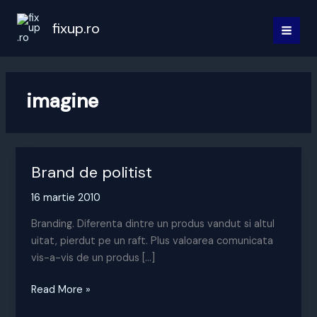
Skip
to
fixup.ro
MAI
content
MEN
imagine
Brand de politist
16 martie 2010
Branding. Diferenta dintre un produs vandut si altul
uitat, pierdut pe un raft. Plus valoarea comunicata
vis-a-vis de un produs […]
Brand
Read More »
de