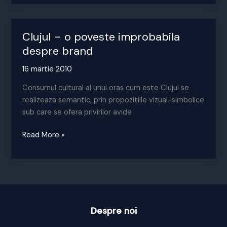
politist
Clujul – o poveste improbabila
despre brand
16 martie 2010
Consumul cultural al unui oras cum este Clujul se
realizeaza semantic, prin propozitiile vizual-simbolice
sub care se ofera privirilor avide
Clujul
Read More »
–
o
poveste
improbabila
despre
brand
Despre noi