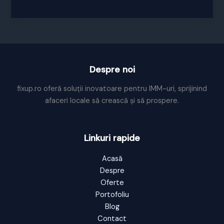
de
promovare
arii
protejate
judetul
Cluj
Despre noi
fixup.ro oferă soluții inovatoare pentru IMM-uri, sprijinind
afaceri locale să crească și să prospere.
Linkuri rapide
Acasă
Despre
Oferte
Portofoliu
Blog
Contact