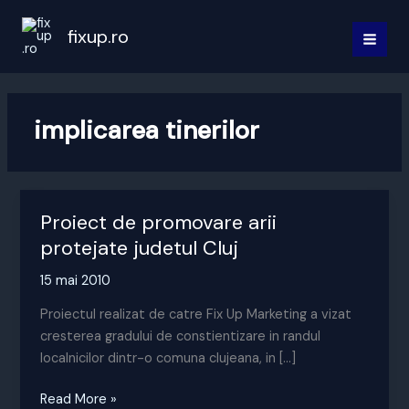
Skip
to
fixup.ro
MAI
content
MEN
implicarea tinerilor
Proiect de promovare arii
protejate judetul Cluj
15 mai 2010
Proiectul realizat de catre Fix Up Marketing a vizat
cresterea gradului de constientizare in randul
localnicilor dintr-o comuna clujeana, in […]
Proiect
Read More »