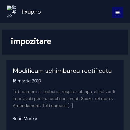
Skip
to
fixup.ro
MAI
content
MEN
impozitare
Modificam schimbarea rectificata
16 martie 2010
Toti oamenii ar trebui sa respire sub apa, altfel vor fi
impozitati pentru aerul consumat. Scuze, retractez.
Amendament: Toti oamenii […]
Modificam
Read More »
schimbarea