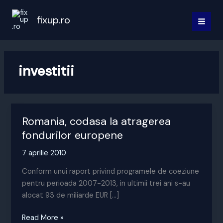
Skip
to
fixup.ro
MAI
content
MEN
investitii
Romania, codasa la atragerea
fondurilor europene
7 aprilie 2010
Conform unui raport privind programele de coeziune
pentru perioada 2007-2013, in ultimii trei ani s-au
alocat 93 de miliarde EUR […]
Romania,
Read More »