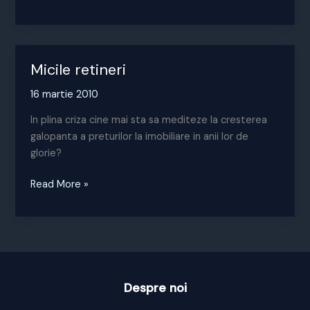
codasa
la
atragerea
fondurilor
Micile retineri
europene
16 martie 2010
In plina criza cine mai sta sa mediteze la cresterea
galopanta a preturilor la imobiliare in anii lor de
glorie?
Micile
Read More »
retineri
Despre noi