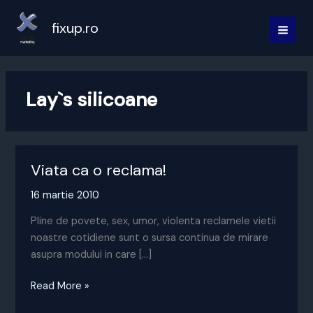
Skip
to
fixup.ro
MAI
content
MEN
Lay`s silicoane
Viata ca o reclama!
16 martie 2010
Pline de povete, sex, umor, violenta reclamele vietii
noastre cotidiene sunt o sursa continua de mirare
asupra modului in care […]
Viata
Read More »
ca