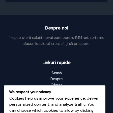
o
reclama!
Despre noi
fixup.ro oferă soluții inovatoare pentru IMM-uri, sprijinind
afaceri locale să crească și să prospere.
Linkuri rapide
Acasă
Despre
Oferte
Portofoliu
We respect your privacy
Blog
Cookies help us improve your experience, deliver
Contact
personalized content, and analyze traffic. You
can choose which cookies to allow by clicking