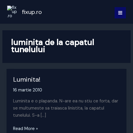
Skip
to
fixup.ro
MAI
content
MEN
luminita de la capatul
tunelului
Luminita!
16 martie 2010
Luminita e o plapanda. N-are ea nu stiu ce forta, dar
se multumeste sa traiasca linistita, la capatul
tunelului. S-a […]
Luminita!
Read More »