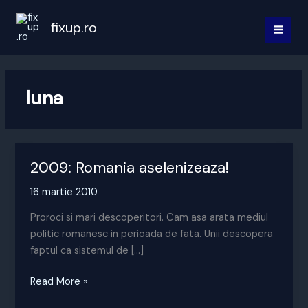
Skip
to
fixup.ro
MAI
content
MEN
luna
2009: Romania aselenizeaza!
16 martie 2010
Proroci si mari descoperitori. Cam asa arata mediul
politic romanesc in perioada de fata. Unii descopera
faptul ca sistemul de […]
2009:
Read More »
Romania