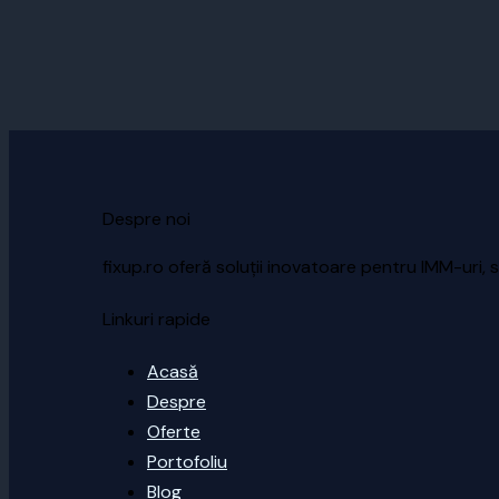
Despre noi
fixup.ro oferă soluții inovatoare pentru IMM-uri, s
Linkuri rapide
Acasă
Despre
Oferte
Portofoliu
Blog