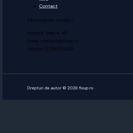
Contact
Informații de contact
Adresă: Vale nr 48
Email: contact@fixup.ro
Telefon: 0726135589
Drepturi de autor © 2026 fixup.ro
CUSTOMIZE
REJECT ALL
ACCEPT ALL
Powered by
✖