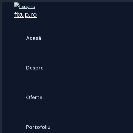
Skip
fixup.ro
to
content
Acasă
Despre
Oferte
Portofoliu