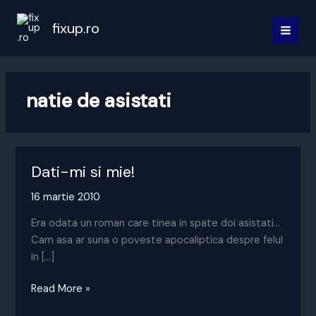
Skip
to
fixup.ro
MAI
content
MEN
natie de asistati
Dati-mi si mie!
16 martie 2010
Era odata un roman care tinea in spate doi asistati…
Cam asa ar suna o poveste apocaliptica despre felul
in […]
Dati-
Read More »
mi