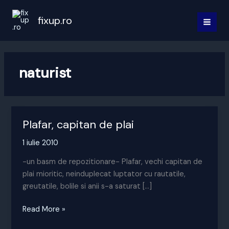
Skip
to
fixup.ro
MAI
content
MEN
naturist
Plafar, capitan de plai
1 iulie 2010
-un basm de repozitionare- Plafar, vechi capitan de
plai mioritic, neinduplecat luptator cu rautatile,
greutatile, bolile si anii s-a saturat […]
Plafar,
Read More »
capitan