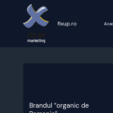
Skip
to
content
fixup.ro
Aca
Brandul “organic de