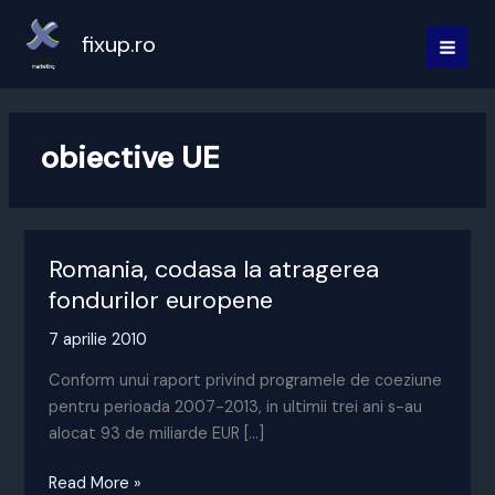
Skip
to
fixup.ro
MAI
content
MEN
obiective UE
Romania, codasa la atragerea
fondurilor europene
7 aprilie 2010
Conform unui raport privind programele de coeziune
pentru perioada 2007-2013, in ultimii trei ani s-au
alocat 93 de miliarde EUR […]
Romania,
Read More »