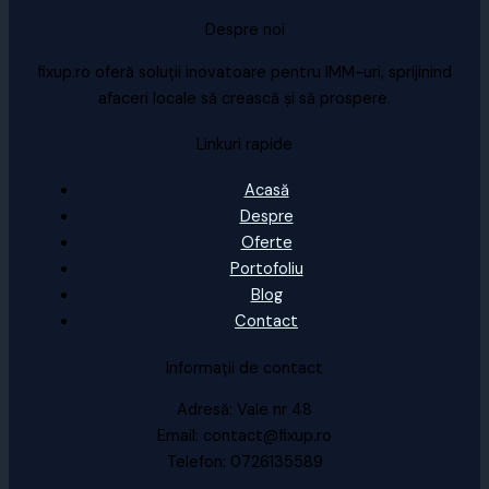
Despre noi
fixup.ro oferă soluții inovatoare pentru IMM-uri, sprijinind
afaceri locale să crească și să prospere.
Linkuri rapide
Acasă
Despre
Oferte
Portofoliu
Blog
Contact
Informații de contact
Adresă: Vale nr 48
Email: contact@fixup.ro
Telefon: 0726135589