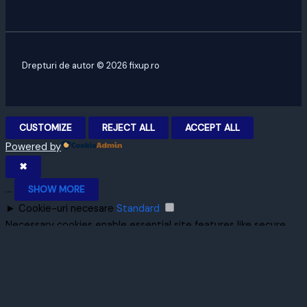
Drepturi de autor © 2026 fixup.ro
CUSTOMIZE
REJECT ALL
ACCEPT ALL
Powered by
✖
...
SHOW MORE
►
Cookie-uri necesare
Standard
Necessary cookies enable essential site features like secure
log-ins and consent preference adjustments. They do not
store personal data.
None
►
Cookie-uri funcționale
Remark