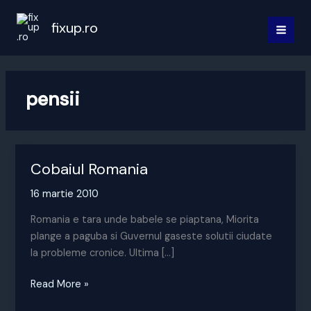
Skip
to
fixup.ro
MAI
content
MEN
pensii
Cobaiul Romania
16 martie 2010
Romania e tara unde babele se piaptana, Miorita
plange a paguba si Guvernul gaseste solutii ciudate
la probleme cronice. Ultima […]
Cobaiul
Read More »
Romania