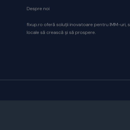
Despre noi
fixup.ro oferă soluții inovatoare pentru IMM-uri, s
locale să crească și să prospere.
CUSTOMIZE
REJECT ALL
ACCEPT ALL
Powered by