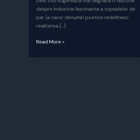
Desi titlu sugereaza mai degraba o discutie
despre industria fascinanta a vopselelor de
par (a caror denumiri poetice redefinesc
realitatea […]
Marketing
Read More »
brun
pentru
cliente
blonde