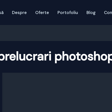
să
Despre
Oferte
Portofoliu
Blog
Con
prelucrari photosho