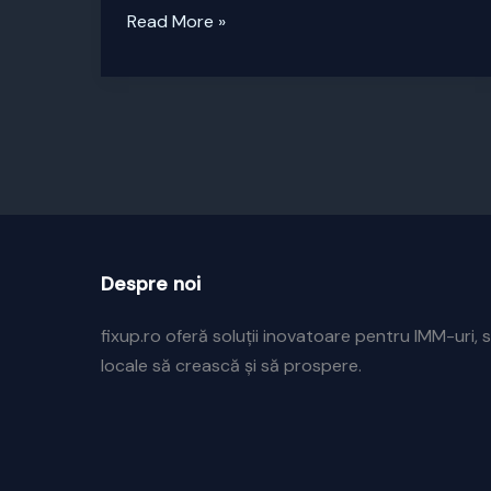
Prelucrari
Read More »
foto
„by
Fix
Up”
Despre noi
fixup.ro oferă soluții inovatoare pentru IMM-uri, s
locale să crească și să prospere.