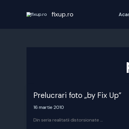
Skip
to
fixup.ro
Aca
content
Prelucrari foto „by Fix Up”
16 martie 2010
Din seria realitatii distorsionate …