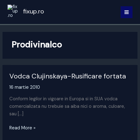
Skip
fixup.ro
to
MAI
content
MEN
Prodivinalco
Vodca Clujinskaya-Rusificare fortata
16 martie 2010
Conform legilor in vigoare in Europa si in SUA vodca
comercializata nu trebuie sa aiba nici o aroma, culoare,
sau […]
Vodca
Read More »
Clujinskaya-