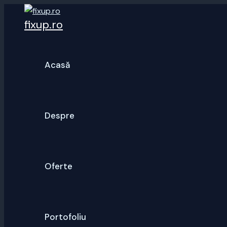
Skip
fixup.ro
to
content
Acasă
Despre
Oferte
Portofoliu