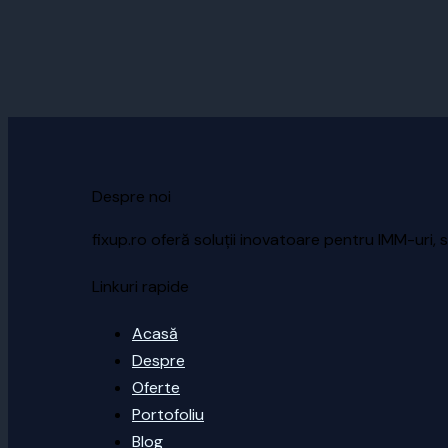
Despre noi
fixup.ro oferă soluții inovatoare pentru IMM-uri, s
Linkuri rapide
Acasă
Despre
Oferte
Portofoliu
Blog