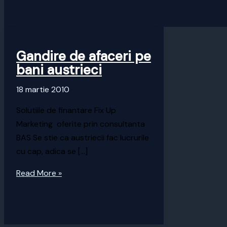
Gandire de afaceri pe
bani austrieci
18 martie 2010
Solutiile de finantare Fix Up
Marketing oferite prin consultanta
BAS Se stie ca austriecii fac lucrurile
cu cap, adica se […]
Gandire
Read More »
de
afaceri
pe