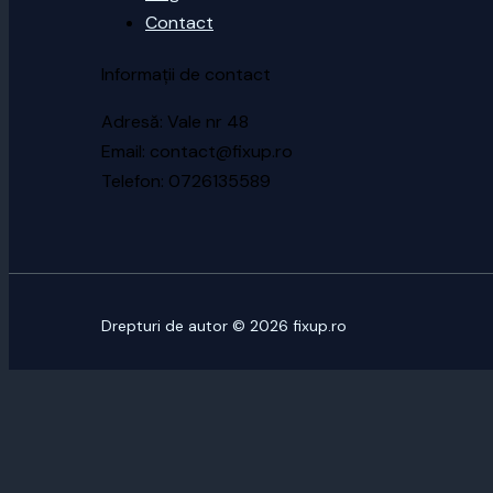
Contact
Informații de contact
Adresă: Vale nr 48
Email: contact@fixup.ro
Telefon: 0726135589
Drepturi de autor © 2026 fixup.ro
CUSTOMIZE
REJECT ALL
ACCEPT ALL
Powered by
✖