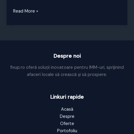
Proiect
Read More »
de
dezvoltare
a
culturii
antreprenoriale
Despre noi
fixup.ro oferă soluții inovatoare pentru IMM-uri, sprijinind
afaceri locale să crească și să prospere.
Linkuri rapide
Acasă
Despre
Oferte
Portofoliu